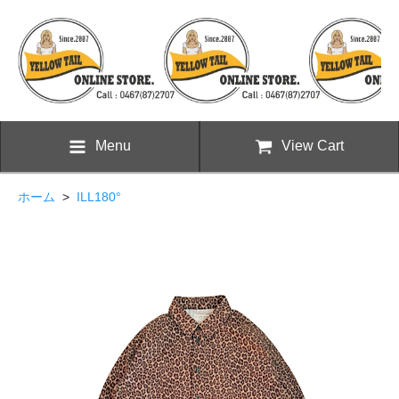
Menu
View Cart
ホーム
>
ILL180°