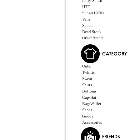
Larry Smith
HTC
Sunset1970's
Vans
Special
Dead Stock
Other Brand
Outer
T-shirts
Sweat
Shirts
Bottoms
Cap/Hat
Bag/Wallet
Shoes
Goods
Accessories