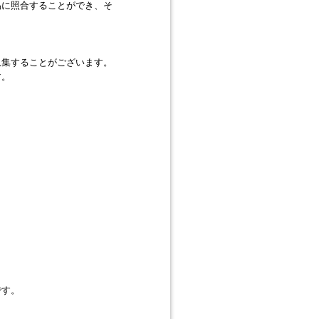
易に照合することができ、そ
収集することがございます。
す。
です。