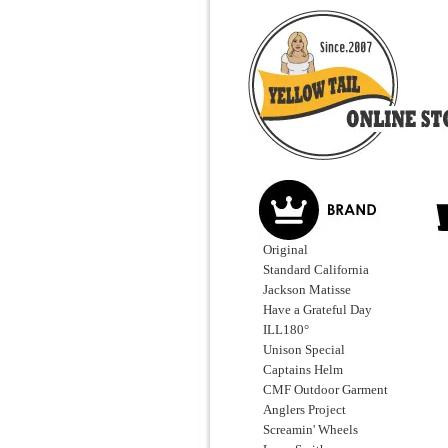
Original
Standard California
Jackson Matisse
Have a Grateful Day
ILL180°
Unison Special
Captains Helm
CMF Outdoor Garment
Anglers Project
Screamin' Wheels