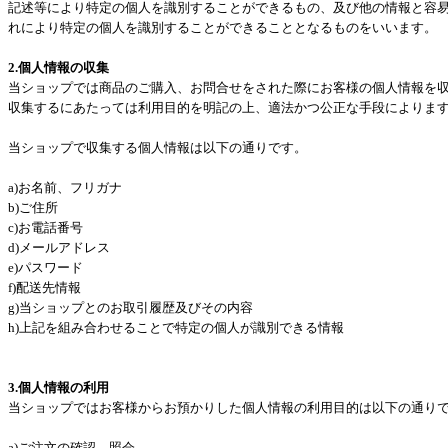
記述等により特定の個人を識別することができるもの、及び他の情報と容
れにより特定の個人を識別することができることとなるものをいいます。
2.個人情報の収集
当ショップでは商品のご購入、お問合せをされた際にお客様の個人情報を
収集するにあたっては利用目的を明記の上、適法かつ公正な手段によりま
当ショップで収集する個人情報は以下の通りです。
a)お名前、フリガナ
b)ご住所
c)お電話番号
d)メールアドレス
e)パスワード
f)配送先情報
g)当ショップとのお取引履歴及びその内容
h)上記を組み合わせることで特定の個人が識別できる情報
3.個人情報の利用
当ショップではお客様からお預かりした個人情報の利用目的は以下の通り
a)ご注文の確認、照会