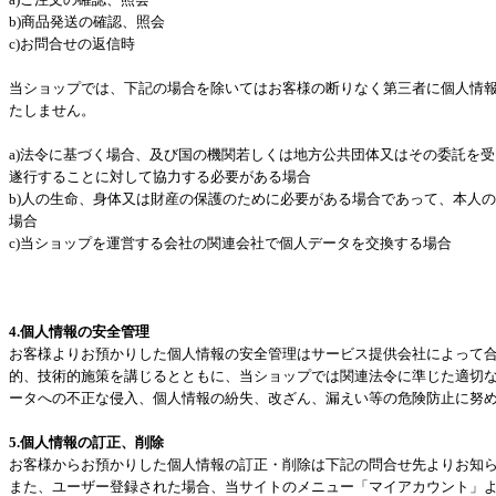
b)商品発送の確認、照会
c)お問合せの返信時
当ショップでは、下記の場合を除いてはお客様の断りなく第三者に個人情
たしません。
a)法令に基づく場合、及び国の機関若しくは地方公共団体又はその委託を
遂行することに対して協力する必要がある場合
b)人の生命、身体又は財産の保護のために必要がある場合であって、本人
場合
c)当ショップを運営する会社の関連会社で個人データを交換する場合
4.個人情報の安全管理
お客様よりお預かりした個人情報の安全管理はサービス提供会社によって
的、技術的施策を講じるとともに、当ショップでは関連法令に準じた適切
ータへの不正な侵入、個人情報の紛失、改ざん、漏えい等の危険防止に努
5.個人情報の訂正、削除
お客様からお預かりした個人情報の訂正・削除は下記の問合せ先よりお知
また、ユーザー登録された場合、当サイトのメニュー「マイアカウント」