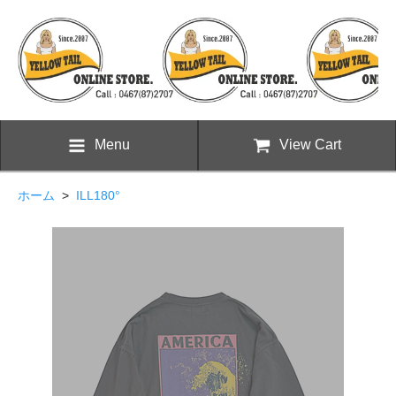
Menu
View Cart
ホーム
>
ILL180°