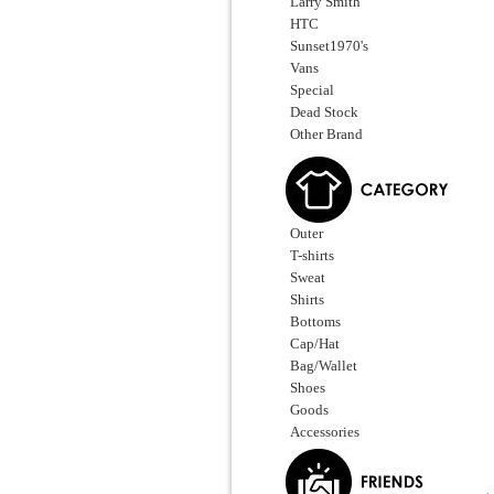
Larry Smith
HTC
Sunset1970's
Vans
Special
Dead Stock
Other Brand
Outer
T-shirts
Sweat
Shirts
Bottoms
Cap/Hat
Bag/Wallet
Shoes
Goods
Accessories