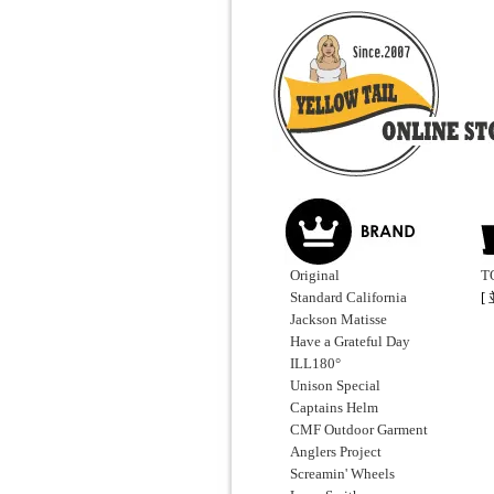
Original
T
Standard California
[
Jackson Matisse
Have a Grateful Day
ILL180°
Unison Special
Captains Helm
CMF Outdoor Garment
Anglers Project
Screamin' Wheels