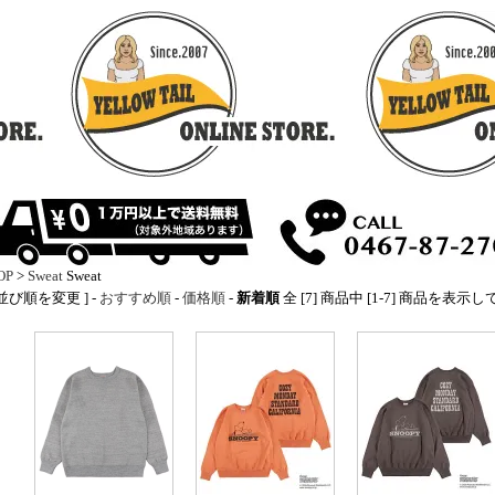
OP
>
Sweat
Sweat
 並び順を変更 ] -
おすすめ順
-
価格順
-
新着順
全 [7] 商品中 [1-7] 商品を表示