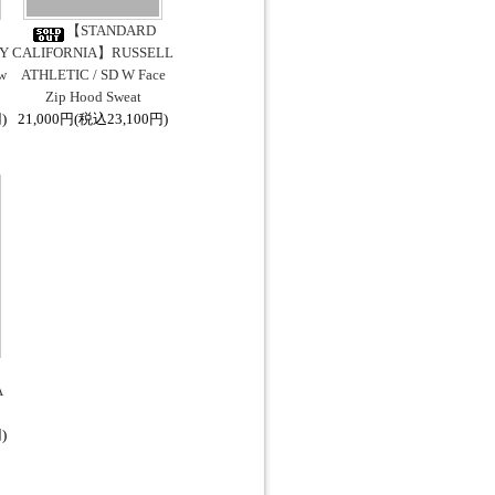
【STANDARD
Y
CALIFORNIA】RUSSELL
w
ATHLETIC / SD W Face
Zip Hood Sweat
)
21,000円(税込23,100円)
m】
A
)