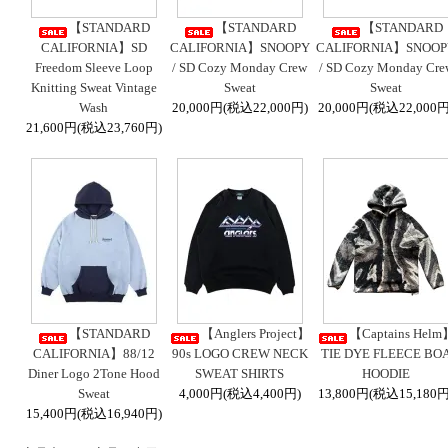
【STANDARD
【STANDARD
【STANDARD
CALIFORNIA】SD
CALIFORNIA】SNOOPY
CALIFORNIA】SNOOP
Freedom Sleeve Loop
/ SD Cozy Monday Crew
/ SD Cozy Monday Cre
Knitting Sweat Vintage
Sweat
Sweat
Wash
20,000円(税込22,000円)
20,000円(税込22,000円
21,600円(税込23,760円)
【STANDARD
【Anglers Project】
【Captains Hel
CALIFORNIA】88/12
90s LOGO CREW NECK
TIE DYE FLEECE BO
Diner Logo 2Tone Hood
SWEAT SHIRTS
HOODIE
Sweat
4,000円(税込4,400円)
13,800円(税込15,180円
15,400円(税込16,940円)