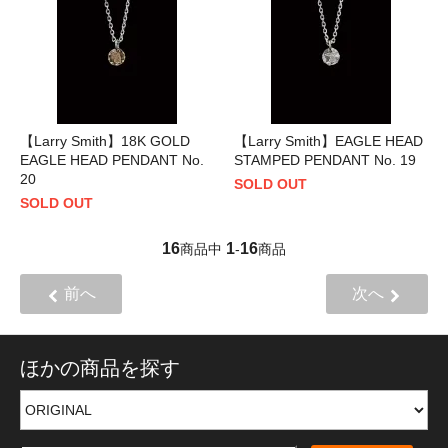
【Larry Smith】18K GOLD
【Larry Smith】EAGLE HEAD
EAGLE HEAD PENDANT No.
STAMPED PENDANT No. 19
20
SOLD OUT
SOLD OUT
16
1
16
商品中
-
商品
前へ
次へ
ほかの商品を探す