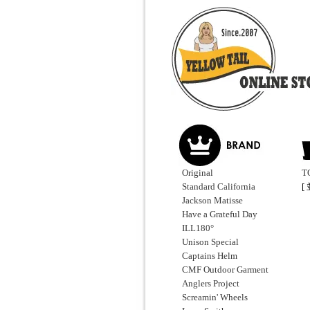
Original
T
Standard California
[
Jackson Matisse
Have a Grateful Day
ILL180°
Unison Special
Captains Helm
CMF Outdoor Garment
Anglers Project
Screamin' Wheels