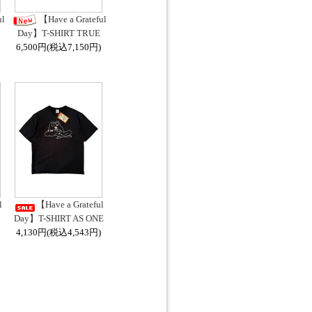
ul
【Have a Grateful
Day】T-SHIRT TRUE
6,500円(税込7,150円)
l
【Have a Grateful
Day】T-SHIRT AS ONE
4,130円(税込4,543円)