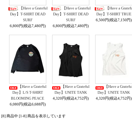
【Have a Grateful
【Have a Grateful
【Have a Gratef
Day】T-SHIRT DEAD
Day】T-SHIRT DEAD
Day】T-SHIRT TRUE
SURF
SURF
6,500円(税込7,150円)
6,800円(税込7,480円)
6,800円(税込7,480円)
【Have a Grateful
【Have a Grateful
【Have a Gratefu
Day】L/S T-SHIRT
Day】UNITE TANK
Day】UNITE TANK
BLOOMING PEACE
4,320円(税込4,752円)
4,320円(税込4,752円)
6,080円(税込6,688円)
 [8] 商品中 [1-8] 商品を表示しています