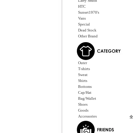
Larry Smith
HTC
Sunset1970's
Vans
Special
Dead Stock
Other Brand
Outer
T-shirts
Sweat
Shirts
Bottoms
Cap/Hat
Bag/Wallet
Shoes
Goods
Accessories
全