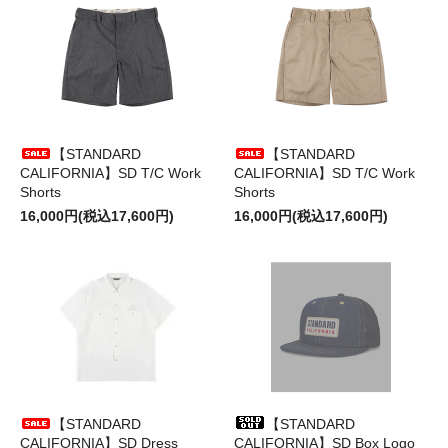
【STANDARD
【STANDARD
CALIFORNIA】SD T/C Work
CALIFORNIA】SD T/C Work
Shorts
Shorts
16,000円(税込17,600円)
16,000円(税込17,600円)
【STANDARD
【STANDARD
CALIFORNIA】SD Dress
CALIFORNIA】SD Box Logo