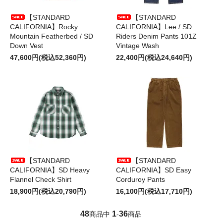
【STANDARD
【STANDARD
CALIFORNIA】Rocky
CALIFORNIA】Lee / SD
Mountain Featherbed / SD
Riders Denim Pants 101Z
Down Vest
Vintage Wash
47,600円(税込52,360円)
22,400円(税込24,640円)
【STANDARD
【STANDARD
CALIFORNIA】SD Heavy
CALIFORNIA】SD Easy
Flannel Check Shirt
Corduroy Pants
18,900円(税込20,790円)
16,100円(税込17,710円)
48
1
36
商品中
-
商品